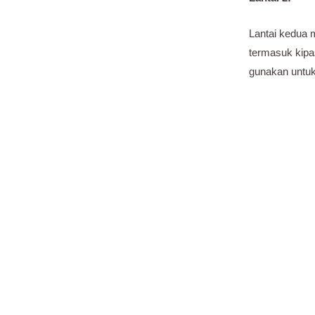
Lantai kedua m
termasuk kipas
gunakan untuk
Fasilitas Lain
Selain fasilit
nyaman. Ini t
Air min
Area p
Area j
Lokasi 
membua