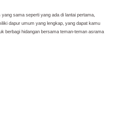
s yang sama seperti yang ada di lantai pertama,
memiliki dapur umum yang lengkap, yang dapat kamu
tuk berbagi hidangan bersama teman-teman asrama
mbahan yang akan membuat tinggal di sini lebih
or.
 nyaman.
hanya 10 meter dari Student Center bias. Hal ini