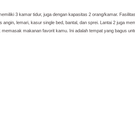
emiliki 3 kamar tidur, juga dengan kapasitas 2 orang/kamar. Fasilita
 angin, lemari, kasur single bed, bantal, dan sprei. Lantai 2 juga 
 memasak makanan favorit kamu. Ini adalah tempat yang bagus un
:
as dasar yang telah disebutkan, Camp 4 juga menyediakan fasilitas ta
ermasuk:
um yang tersedia, sehingga kamu tidak perlu khawatir kehabisan.
arkir motor yang memudahkan kamu yang memiliki kendaraan bermot
emuran di lantai 3, tempat kamu dapat mengeringkan pakaian dengan
Camp 4 sangatlah strategis, hanya berjarak 100 meter dari kelas dan 
t akses ke fasilitas umum dan kegiatan menjadi sangat mudah.