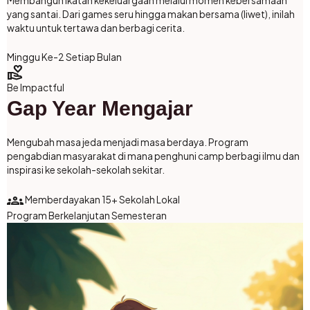
Membangun ikatan kekeluargaan melalui momen kebersamaan
yang santai. Dari games seru hingga makan bersama (liwet), inilah
waktu untuk tertawa dan berbagi cerita.
Minggu Ke-2 Setiap Bulan
volunteer_activism
Be Impactful
Gap Year Mengajar
Mengubah masa jeda menjadi masa berdaya. Program
pengabdian masyarakat di mana penghuni camp berbagi ilmu dan
inspirasi ke sekolah-sekolah sekitar.
groups
Memberdayakan 15+ Sekolah Lokal
Program Berkelanjutan Semesteran