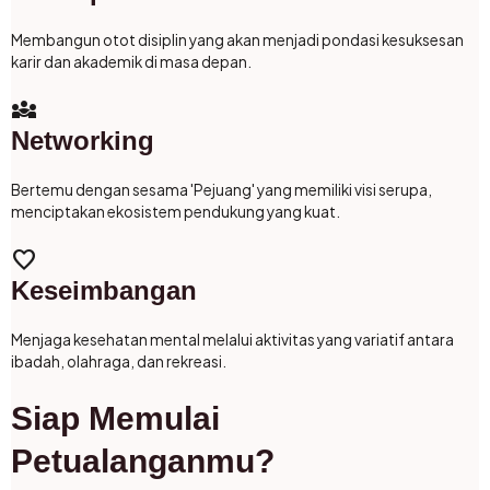
Membangun otot disiplin yang akan menjadi pondasi kesuksesan
karir dan akademik di masa depan.
diversity_3
Networking
Bertemu dengan sesama 'Pejuang' yang memiliki visi serupa,
menciptakan ekosistem pendukung yang kuat.
favorite
Keseimbangan
Menjaga kesehatan mental melalui aktivitas yang variatif antara
ibadah, olahraga, dan rekreasi.
Siap Memulai
Petualanganmu?