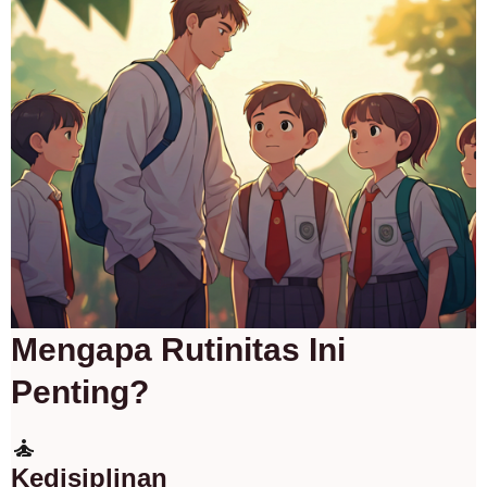
Mengapa Rutinitas Ini
Penting?
self_improvement
Kedisiplinan