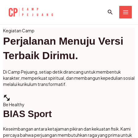
Skip
MAI
Search
to
ME
content
Kegiatan Camp
Perjalanan Menuju Versi
Terbaik Dirimu.
Di Camp Pejuang, setiap detik dirancang untuk membentuk
karakter, memperkuat spiritual, dan membangun kepedulian sosial
melalui kurikulum transformatif.
fitness_center
Be Healthy
BIAS Sport
Keseimbangan antara ketajaman pikiran dan kekuatan fisik. Kami
percaya bahwa perjuangan membutuhkan raga yang prima untuk