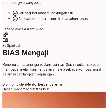
menopang visi yang besar.
check_circle
Lari pagi bersama di lingkungan asri.
check_circle
Sesi workout terukur untuk daya tahan tubuh.
Setiap Selasa & Kamis Pagi
exercise
menu_book
Be Spiritual
BIAS Mengaji
Menemukan ketenangan dalam rutinitas. Sesi ini bukan sekadar
membaca, melainkan mendalami makna sebagai kompas moral
dalam setiap langkah perjuangan.
Dibimbing oleh Mentor Berpengalaman
Harian: Bada Maghrib & Subuh