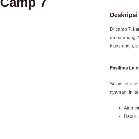
Camp 7
Deskrips
Di camp 7, k
menampung 2 o
kipas angin, 
Fasilitas Lain
Selain fasilit
nyaman. Ini t
Air mi
Dapur 
asrama
Area p