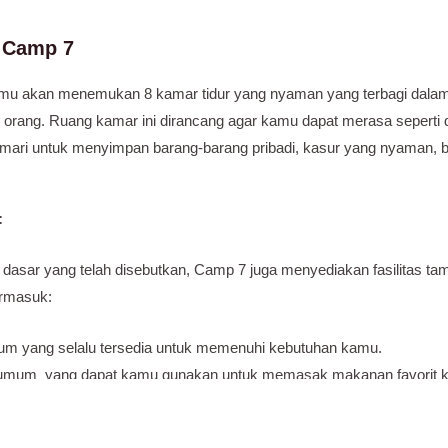
i Camp 7
amu akan menemukan 8 kamar tidur yang nyaman yang terbagi dala
rang. Ruang kamar ini dirancang agar kamu dapat merasa seperti di 
lemari untuk menyimpan barang-barang pribadi, kasur yang nyaman, ba
:
as dasar yang telah disebutkan, Camp 7 juga menyediakan fasilitas ta
ermasuk:
num yang selalu tersedia untuk memenuhi kebutuhan kamu.
umum yang dapat kamu gunakan untuk memasak makanan favorit k
.
arkir motor yang memudahkan kamu yang memiliki kendaraan bermot