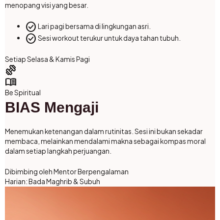
menopang visi yang besar.
check_circle
Lari pagi bersama di lingkungan asri.
check_circle
Sesi workout terukur untuk daya tahan tubuh.
Setiap Selasa & Kamis Pagi
exercise
menu_book
Be Spiritual
BIAS Mengaji
Menemukan ketenangan dalam rutinitas. Sesi ini bukan sekadar
membaca, melainkan mendalami makna sebagai kompas moral
dalam setiap langkah perjuangan.
Dibimbing oleh Mentor Berpengalaman
Harian: Bada Maghrib & Subuh