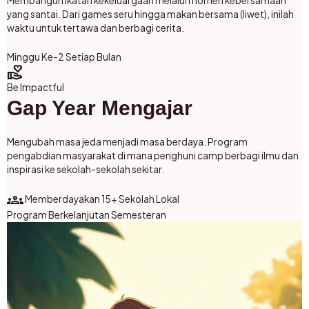
Membangun ikatan kekeluargaan melalui momen kebersamaan
yang santai. Dari games seru hingga makan bersama (liwet), inilah
waktu untuk tertawa dan berbagi cerita.
Minggu Ke-2 Setiap Bulan
volunteer_activism
Be Impactful
Gap Year Mengajar
Mengubah masa jeda menjadi masa berdaya. Program
pengabdian masyarakat di mana penghuni camp berbagi ilmu dan
inspirasi ke sekolah-sekolah sekitar.
groups
Memberdayakan 15+ Sekolah Lokal
Program Berkelanjutan Semesteran