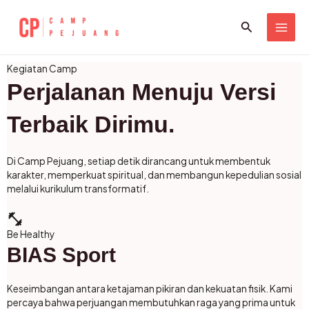
Skip
MAI
Search
to
ME
content
Kegiatan Camp
Perjalanan Menuju Versi
Terbaik Dirimu.
Di Camp Pejuang, setiap detik dirancang untuk membentuk
karakter, memperkuat spiritual, dan membangun kepedulian sosial
melalui kurikulum transformatif.
fitness_center
Be Healthy
BIAS Sport
Keseimbangan antara ketajaman pikiran dan kekuatan fisik. Kami
percaya bahwa perjuangan membutuhkan raga yang prima untuk