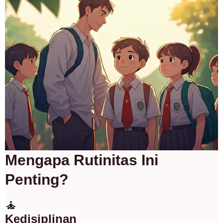
Mengapa Rutinitas Ini
Penting?
self_improvement
Kedisiplinan