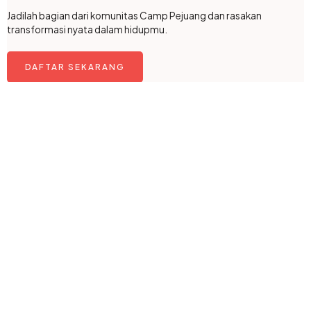
Jadilah bagian dari komunitas Camp Pejuang dan rasakan
transformasi nyata dalam hidupmu.
DAFTAR SEKARANG
LIHAT JADWAL LENGKAP
star
bolt
heart_plus
rocket
group
lightbulb
Kegiatan
Peraturan