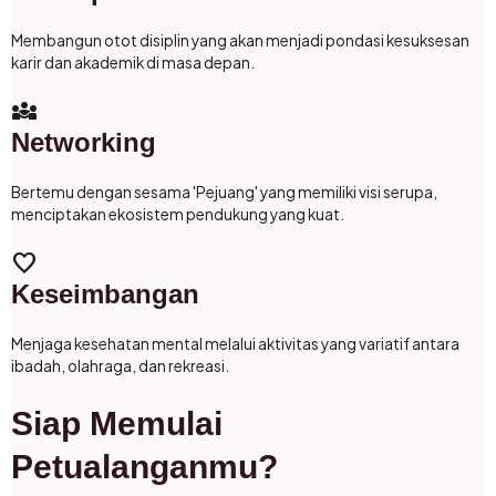
Membangun otot disiplin yang akan menjadi pondasi kesuksesan
karir dan akademik di masa depan.
diversity_3
Networking
Bertemu dengan sesama 'Pejuang' yang memiliki visi serupa,
menciptakan ekosistem pendukung yang kuat.
favorite
Keseimbangan
Menjaga kesehatan mental melalui aktivitas yang variatif antara
ibadah, olahraga, dan rekreasi.
Siap Memulai
Petualanganmu?